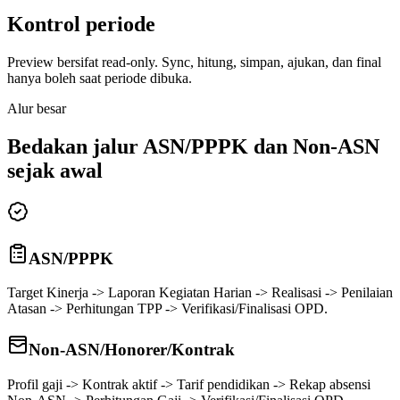
Kontrol periode
Preview bersifat read-only. Sync, hitung, simpan, ajukan, dan final
hanya boleh saat periode dibuka.
Alur besar
Bedakan jalur ASN/PPPK dan Non-ASN
sejak awal
ASN/PPPK
Target Kinerja
->
Laporan Kegiatan Harian
->
Realisasi
->
Penilaian
Atasan
->
Perhitungan TPP
->
Verifikasi/Finalisasi OPD.
Non-ASN/Honorer/Kontrak
Profil gaji
->
Kontrak aktif
->
Tarif pendidikan
->
Rekap absensi